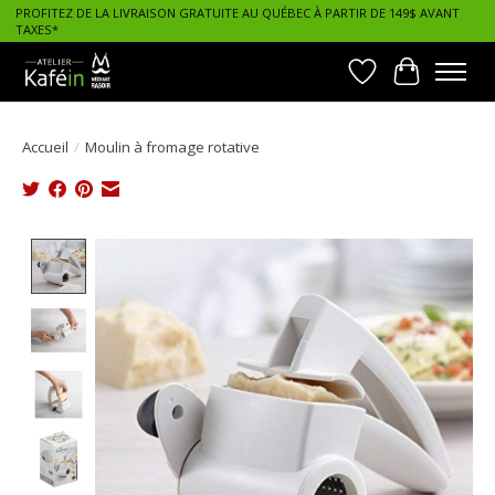
PROFITEZ DE LA LIVRAISON GRATUITE AU QUÉBEC À PARTIR DE 149$ AVANT
TAXES*
Liste de souhait
Panier
Accueil
/
Moulin à fromage rotative
Product image slideshow Items