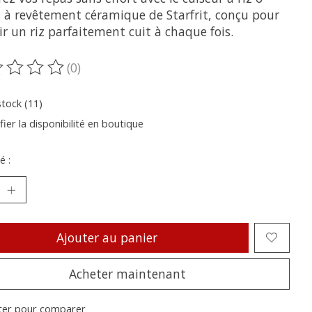
s à revêtement céramique de Starfrit, conçu pour
r un riz parfaitement cuit à chaque fois.
(0)
oduit est évalué à
0
sur 5
stock (11)
fier la disponibilité en boutique
é :
Ajouter au panier
Acheter maintenant
ter pour comparer