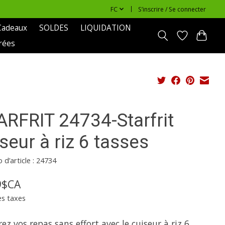
FC
S’inscrire / Se connecter
Cadeaux
SOLDES
LIQUIDATION
rées
ARFRIT 24734-Starfrit
seur à riz 6 tasses
d’article : 24734
9$CA
es taxes
ez vos repas sans effort avec le cuiseur à riz 6