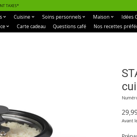
ANT TAXES*
s
Cuisine
Soins personnels
Maison
Idées 
ice
Carte cadeau
Questions café
Nos recettes préfé
ST
cui
Numéro 
29,9
Avant l
Prépar