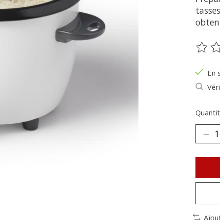
tasse
obteni
Ce pr
En 
Véri
Quantit
Ajou