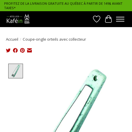
PROFITEZ DE LA LIVRAISON GRATUITE AU QUÉBEC À PARTIR DE 149$ AVANT
TAXES*
Liste de souhait
Panier
Accueil
/
Coupe-ongle orteils avec collecteur
Product image slideshow Items