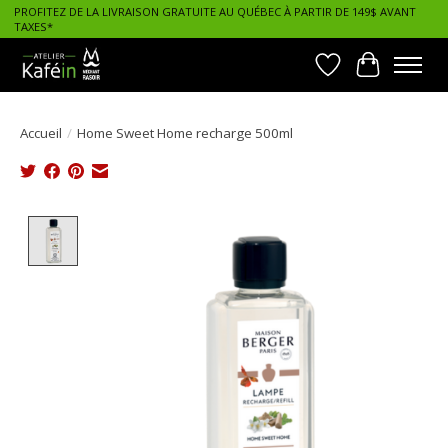
PROFITEZ DE LA LIVRAISON GRATUITE AU QUÉBEC À PARTIR DE 149$ AVANT
TAXES*
Liste de souhait
Panier
Accueil
/
Home Sweet Home recharge 500ml
Product image slideshow Items