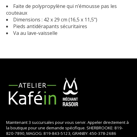
Faite de polypropylène qui n’émousse pas les
couteaux
Dimensions : 42 x 29 cm (16,5 x 11,5")
Pieds antidérapants sécuritaires
Va au lave-vaisselle
Maintenant 3 succursales pour vous servir. Appeler directement à
la boutique pour une demande spécifique. SHERBROOKE: 819-
820-7890, MAGOG: 819-843-5123, GRANBY: 450-378-2686