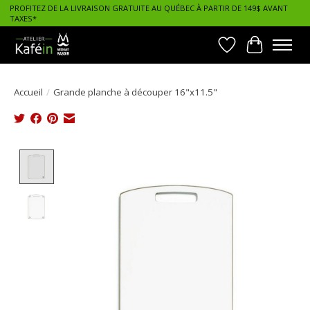
PROFITEZ DE LA LIVRAISON GRATUITE AU QUÉBEC À PARTIR DE 149$ AVANT
TAXES*
Liste de souhait
Panier
Accueil
/
Grande planche à découper 16"x11.5"
Product image slideshow Items