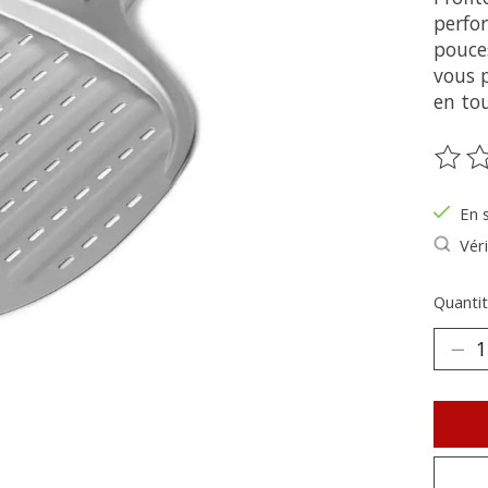
perfo
pouces
vous p
en tou
Ce pr
En 
Véri
Quantit