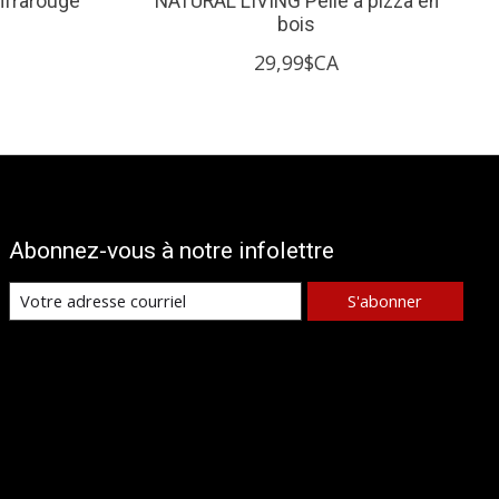
nfrarouge
NATURAL LIVING Pelle à pizza en
bois
29,99$CA
Abonnez-vous à notre infolettre
S'abonner