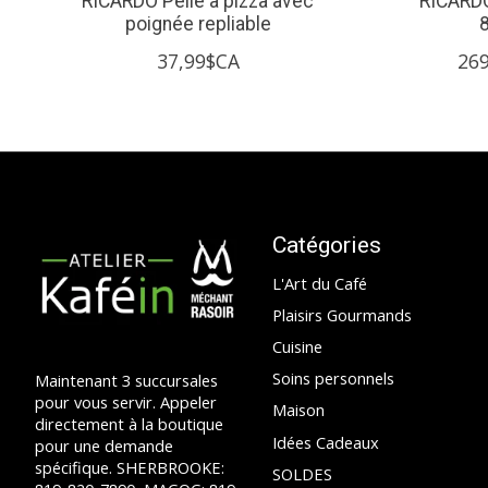
RICARDO Pelle à pizza avec
RICARDO
poignée repliable
37,99$CA
26
Catégories
L'Art du Café
Plaisirs Gourmands
Cuisine
Soins personnels
Maintenant 3 succursales
pour vous servir. Appeler
Maison
directement à la boutique
Idées Cadeaux
pour une demande
spécifique. SHERBROOKE:
SOLDES