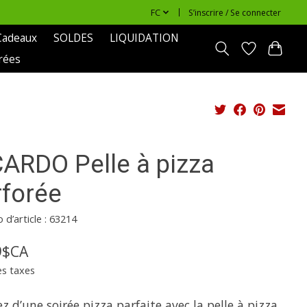
FC
S’inscrire / Se connecter
Cadeaux
SOLDES
LIQUIDATION
rées
CARDO Pelle à pizza
rforée
d’article : 63214
9$CA
es taxes
ez d’une soirée pizza parfaite avec la pelle à pizza