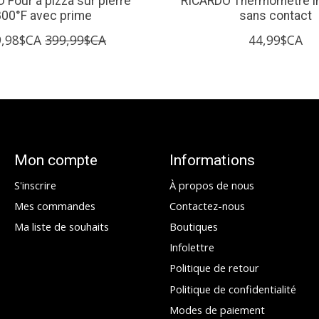
 Four à pizza sur pierre
RICARDO Thermomètre i
800°F avec prime
sans contact
9,98$CA
399,99$CA
44,99$CA
Mon compte
Informations
S'inscrire
À propos de nous
Mes commandes
Contactez-nous
Ma liste de souhaits
Boutiques
Infolettre
Politique de retour
Politique de confidentialité
Modes de paiement