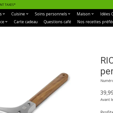
ANT TAXES*
s
Cuisine
Soins personnels
Maison
Idées 
ice
Carte cadeau
Questions café
Nos recettes préfé
RI
pe
Numéro 
39,9
Avant l
Profit