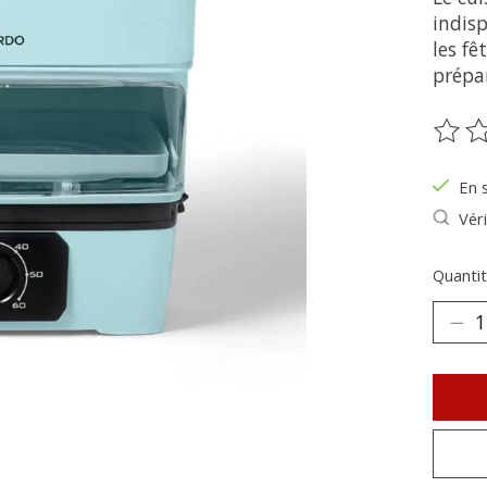
indisp
les f
prépar
Ce pr
En 
Véri
Quantit