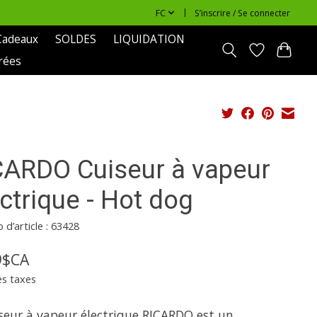
FC
S’inscrire / Se connecter
Cadeaux
SOLDES
LIQUIDATION
rées
CARDO Cuiseur à vapeur
ctrique - Hot dog
d’article : 63428
9$CA
es taxes
iseur à vapeur électrique RICARDO est un