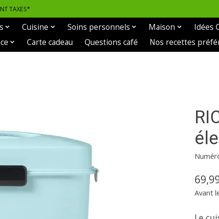
ANT TAXES*
s
Cuisine
Soins personnels
Maison
Idées 
ice
Carte cadeau
Questions café
Nos recettes préfé
RI
éle
Numéro 
69,9
Avant l
Le cu