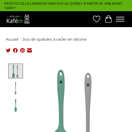
PROFITEZ DE LA LIVRAISON GRATUITE AU QUÉBEC À PARTIR DE 149$ AVANT
TAXES*
Liste de souhait
Panier
Accueil
/
Duo de spatules à racler en silicone
Product image slideshow Items