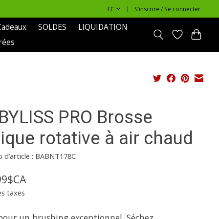
FC
S’inscrire / Se connecter
Cadeaux
SOLDES
LIQUIDATION
rées
BYLISS PRO Brosse
ique rotative à air chaud
 d’article : BABNT178C
99$CA
es taxes
 pour un brushing exceptionnel. Séchez