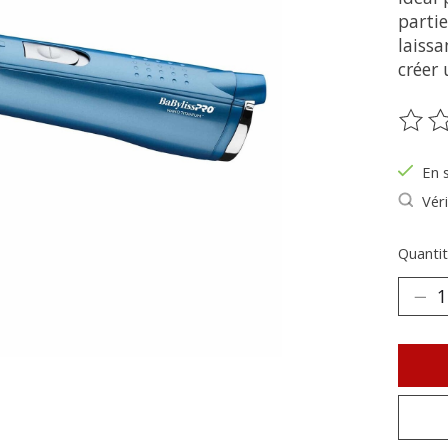
parti
laissa
créer
Ce pr
En 
Véri
Quantit