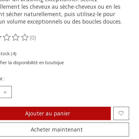
ellement les cheveux au sèche-cheveux ou en les
nt sécher naturellement, puis utilisez-le pour
 un volume exceptionnels ou des boucles douces.
(0)
oduit est évalué à
0
sur 5
stock (4)
fier la disponibilité en boutique
é :
Ajouter au panier
Acheter maintenant