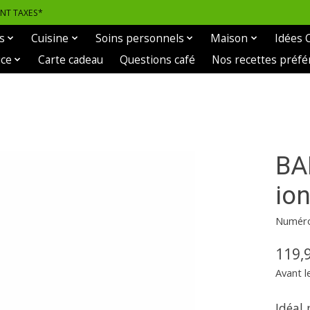
ANT TAXES*
s
Cuisine
Soins personnels
Maison
Idées 
ice
Carte cadeau
Questions café
Nos recettes préfé
BA
ion
Numéro
119,
Avant l
Idéal