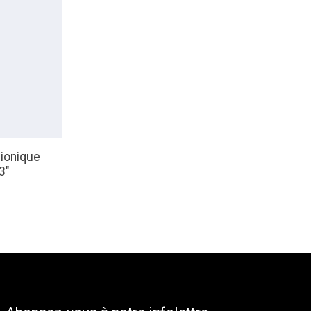
ionique
3"