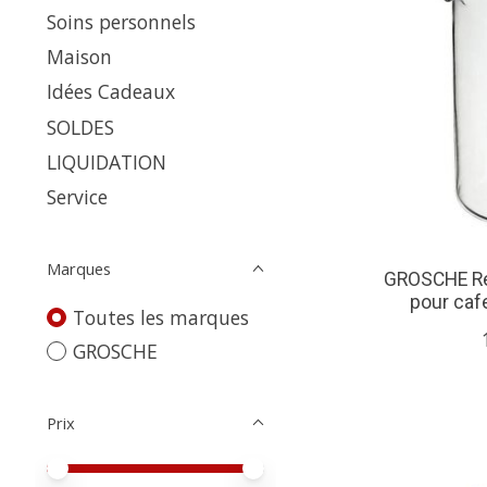
Soins personnels
Maison
Idées Cadeaux
SOLDES
LIQUIDATION
Service
Marques
GROSCHE Ré
pour cafe
Toutes les marques
GROSCHE
Prix
Prix minimum
Price maximum value