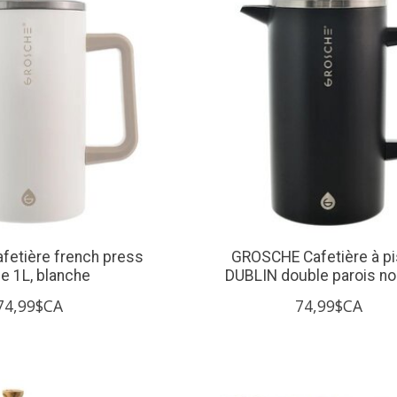
etière french press
GROSCHE Cafetière à pi
ée 1L, blanche
DUBLIN double parois noi
74,99$CA
74,99$CA