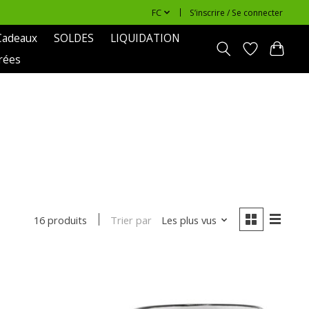
FC
S’inscrire / Se connecter
Cadeaux
SOLDES
LIQUIDATION
rées
Trier par
Les plus vus
16 produits