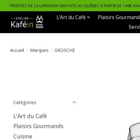
PROFITEZ DE LA LIVRAISON GRATUITE AU QUÉBEC À PARTIR DE 149$ AV
L'Art du Café
Plaisirs Gourmand
Serv
Accueil
/
Marques
/
GROSCHE
Catégories
L'Art du Café
Plaisirs Gourmands
Cuisine