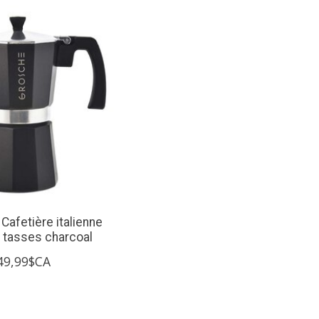
afetière italienne
6 tasses charcoal
49,99$CA