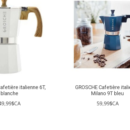
etière italienne 6T,
GROSCHE Cafetière ital
blanche
Milano 9T bleu
49,99$CA
59,99$CA