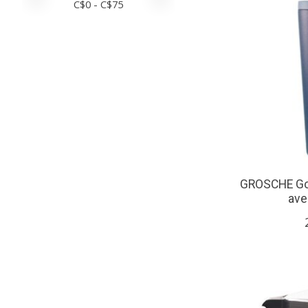
C$
0
- C$
75
GROSCHE Gob
avec