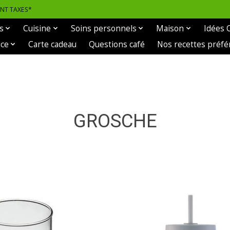
ANT TAXES*
s
Cuisine
Soins personnels
Maison
Idées 
ice
Carte cadeau
Questions café
Nos recettes préfé
GROSCHE