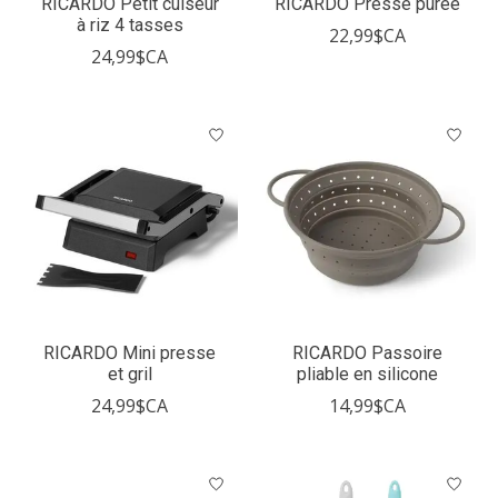
RICARDO Petit cuiseur
RICARDO Presse purée
à riz 4 tasses
22,99$CA
24,99$CA
RICARDO Mini presse
RICARDO Passoire
et gril
pliable en silicone
24,99$CA
14,99$CA