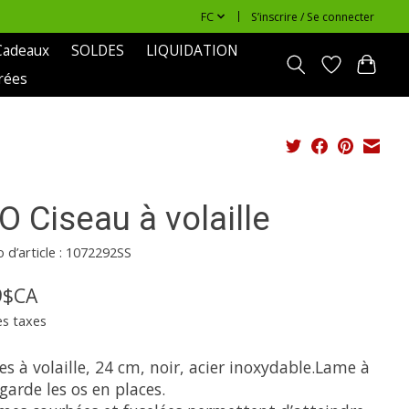
FC
S’inscrire / Se connecter
Cadeaux
SOLDES
LIQUIDATION
rées
 Ciseau à volaille
d’article : 1072292SS
9$CA
es taxes
les à volaille, 24 cm, noir, acier inoxydable.Lame à
garde les os en places.