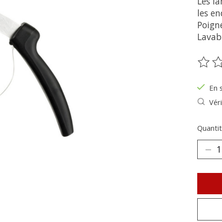
Les l
les en
Poigné
Lavabl
Ce pr
En 
Véri
Quantit