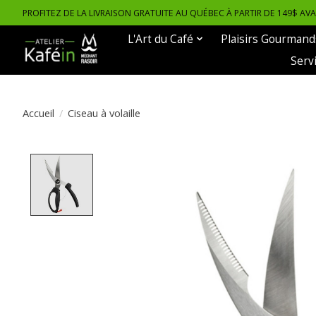
PROFITEZ DE LA LIVRAISON GRATUITE AU QUÉBEC À PARTIR DE 149$ AV
L'Art du Café
Plaisirs Gourmand
Serv
Accueil
/
Ciseau à volaille
Product image slideshow Items