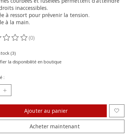
ames courbées et fuselées permettent d’atteindre
droits inaccessibles.
e à ressort pour prévenir la tension.
e à la main.
(0)
oduit est évalué à
0
sur 5
stock (3)
fier la disponibilité en boutique
é :
Ajouter au panier
Acheter maintenant