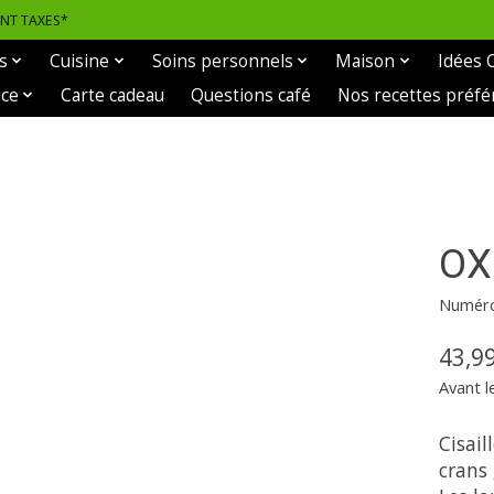
ANT TAXES*
s
Cuisine
Soins personnels
Maison
Idées 
ice
Carte cadeau
Questions café
Nos recettes préfé
OXO
Numéro 
43,9
Avant l
Cisail
crans 