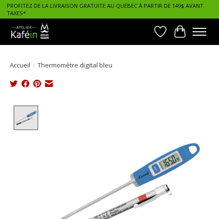
PROFITEZ DE LA LIVRAISON GRATUITE AU QUÉBEC À PARTIR DE 149$ AVANT
TAXES*
Liste de souhait
Panier
Accueil
/
Thermomètre digital bleu
Product image slideshow Items