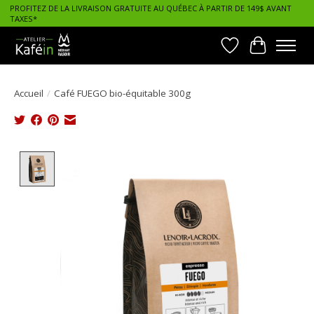
PROFITEZ DE LA LIVRAISON GRATUITE AU QUÉBEC À PARTIR DE 149$ AVANT
TAXES*
Liste de souhait
Panier
Accueil
/
Café FUEGO bio-équitable 300g
Product image slideshow Items