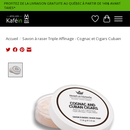
PROFITEZ DE LA LIVRAISON GRATUITE AU QUÉBEC À PARTIR DE 149$ AVANT
TAXES*
Liste de souhait
Panier
Accueil
/
Savon à raser Triple Affinage - Cognac et Cigars Cubain
Product image slideshow Items