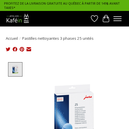
PROFITEZ DE LA LIVRAISON GRATUITE AU QUÉBEC À PARTIR DE 149$ AVANT
TAXES*
Liste de souhait
Panier
Accueil
/
Pastilles nettoyantes 3 phases 25 unités
Product image slideshow Items