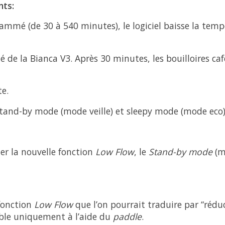
nts:
mmé (de 30 à 540 minutes), le logiciel baisse la tempé
té de la Bianca V3. Après 30 minutes, les bouilloires caf
te.
 stand-by mode (mode veille) et sleepy mode (mode eco
ter la nouvelle fonction
Low Flow
, le
Stand-by mode
(m
 fonction
Low Flow
que l’on pourrait traduire par “rédu
ble uniquement à l’aide du
paddle
.