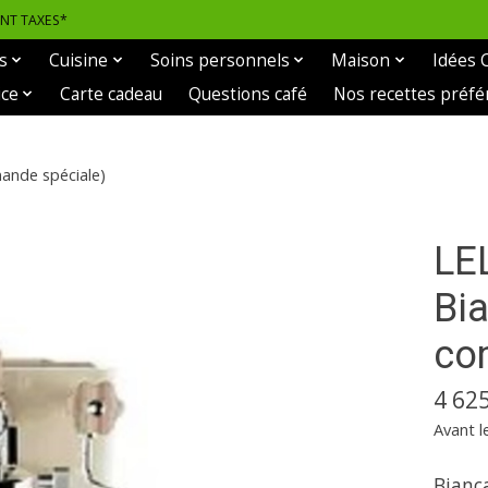
ANT TAXES*
s
Cuisine
Soins personnels
Maison
Idées 
ice
Carte cadeau
Questions café
Nos recettes préfé
ande spéciale)
LE
Bi
co
4 62
Avant l
Bianc