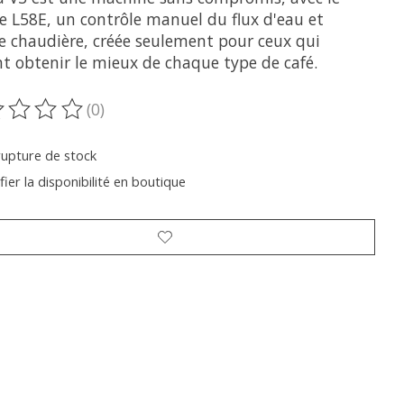
e L58E, un contrôle manuel du flux d'eau et
e chaudière, créée seulement pour ceux qui
nt obtenir le mieux de chaque type de café.
(0)
oduit est évalué à
0
sur 5
rupture de stock
fier la disponibilité en boutique