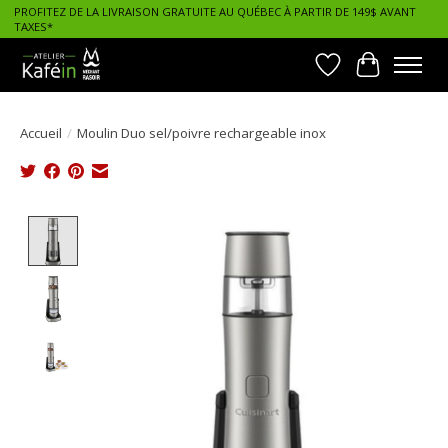
PROFITEZ DE LA LIVRAISON GRATUITE AU QUÉBEC À PARTIR DE 149$ AVANT
TAXES*
Liste de souhait
Panier
Accueil
/
Moulin Duo sel/poivre rechargeable inox
Product image slideshow Items