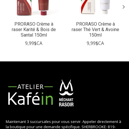
PRORASO Crème à
PRORASO Crème à
raser Karité & Bois de
raser Thé Vert & Avoine
Santal 150ml
150ml
9,99$CA
9,99$CA
Maintenant 3 succursales pour vous servir. Appeler directement à
la boutique pour une demande spécifique. SHERBROOKE: 819-