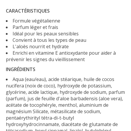
CARACTÉRISTIQUES
Formule végétalienne
Parfum léger et frais
Idéal pour les peaux sensibles
Convient à tous les types de peau
L'aloès nourrit et hydrate
Enrichi en vitamine E antioxydante pour aider à
prévenir les signes du vieillissement
INGRÉDIENTS
Aqua (eau/eau), acide stéarique, huile de cocos
nucifera (noix de coco), hydroxyde de potassium,
glycérine, acide lactique, hydroxyde de sodium, parfum
(parfum), jus de feuille d'aloe barbadensis (aloe vera),
acétate de tocophéryle, menthol, aluminium de
magnésium Silicate, métasilicate de sodium,
pentaérythirityl tétra-di-t-butyl
hydroxyhydrocinnamate, diacétate de glutamate de
tétrasodium, hexyl cinnamal, linalol, butylphényl