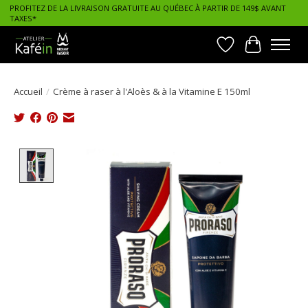
PROFITEZ DE LA LIVRAISON GRATUITE AU QUÉBEC À PARTIR DE 149$ AVANT
TAXES*
Liste de souhait
Panier
Accueil
/
Crème à raser à l'Aloès & à la Vitamine E 150ml
Product image slideshow Items