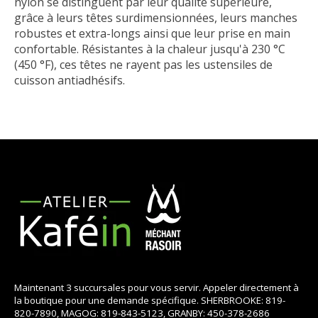
nylon se distinguent par leur qualité supérieure,
grâce à leurs têtes surdimensionnées, leurs manches
robustes et extra-longs ainsi que leur prise en main
confortable. Résistantes à la chaleur jusqu'à 230 °C
(450 °F), ces têtes ne rayent pas les ustensiles de
cuisson antiadhésifs.
Maintenant 3 succursales pour vous servir. Appeler directement à
la boutique pour une demande spécifique. SHERBROOKE: 819-
820-7890, MAGOG: 819-843-5123, GRANBY: 450-378-2686