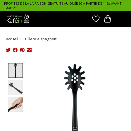
PROFITEZ DE LA LIVRAISON GRATUITE AU QUÉBEC À PARTIR DE 149$ AVANT
TAXES*
Liste de souhait
Panier
Accueil
/
Cuillère à spaghetti
Product image slideshow Items