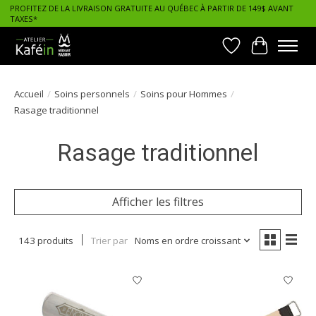
PROFITEZ DE LA LIVRAISON GRATUITE AU QUÉBEC À PARTIR DE 149$ AVANT
TAXES*
Liste de souhait
Panier
Accueil
/
Soins personnels
/
Soins pour Hommes
/
Rasage traditionnel
Rasage traditionnel
Afficher les filtres
143 produits
Trier par
Noms en ordre croissant