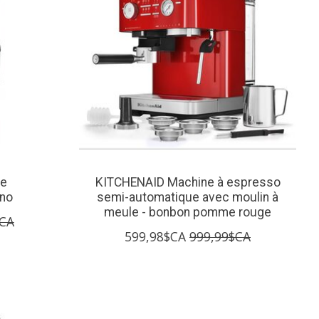
re
KITCHENAID Machine à espresso
no
semi-automatique avec moulin à
meule - bonbon pomme rouge
$CA
599,98$CA
999,99$CA