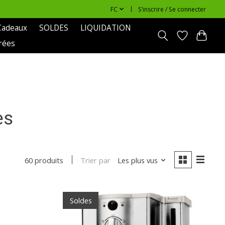
FC
S’inscrire / Se connecter
Cadeaux
SOLDES
LIQUIDATION
rées
es
Trier par
Les plus vus
60 produits
Soldes