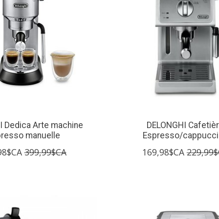
 Dedica Arte machine
DELONGHI Cafetiè
resso manuelle
Espresso/cappucci
98$CA
399,99$CA
169,98$CA
229,99