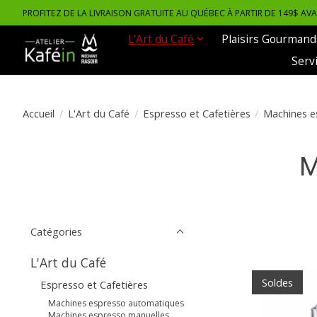
PROFITEZ DE LA LIVRAISON GRATUITE AU QUÉBEC À PARTIR DE 149$ AV
L'Art du Café
Plaisirs Gourmand
Serv
Accueil
/
L'Art du Café
/
Espresso et Cafetières
/
Machines e
M
Catégories
L'Art du Café
Soldes
Espresso et Cafetières
Machines espresso automatiques
Machines espresso manuelles