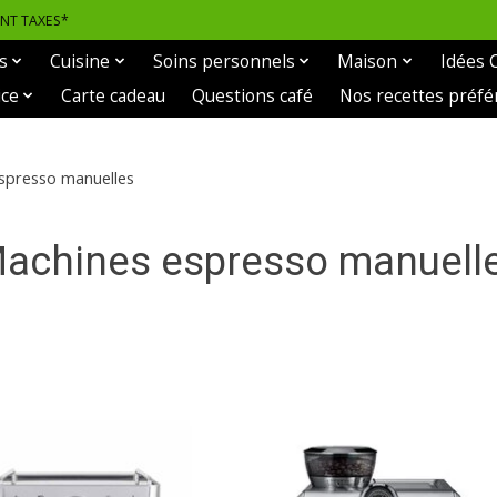
ANT TAXES*
s
Cuisine
Soins personnels
Maison
Idées 
ice
Carte cadeau
Questions café
Nos recettes préfé
spresso manuelles
achines espresso manuell