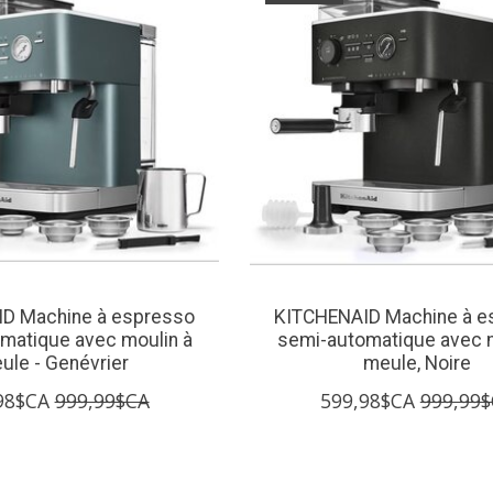
D Machine à espresso
KITCHENAID Machine à e
matique avec moulin à
semi-automatique avec m
ule - Genévrier
meule, Noire
98$CA
999,99$CA
599,98$CA
999,99