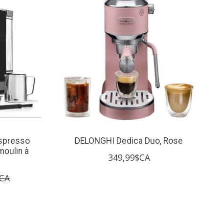
spresso
DELONGHI Dedica Duo, Rose
oulin à
349,99$CA
$CA