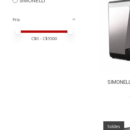
SIMONELLI
Prix
Prix minimum
Price maximum value
C$
0
- C$
5500
SIMONELL
Soldes