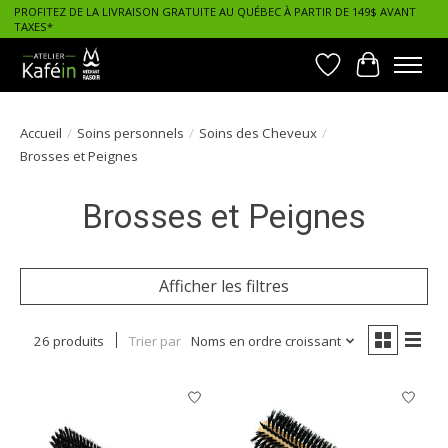
PROFITEZ DE LA LIVRAISON GRATUITE AU QUÉBEC À PARTIR DE 149$ AVANT
TAXES*
Liste de souhait
Panier
Accueil
/
Soins personnels
/
Soins des Cheveux
/
Brosses et Peignes
Brosses et Peignes
Afficher les filtres
26 produits
Trier par
Noms en ordre croissant