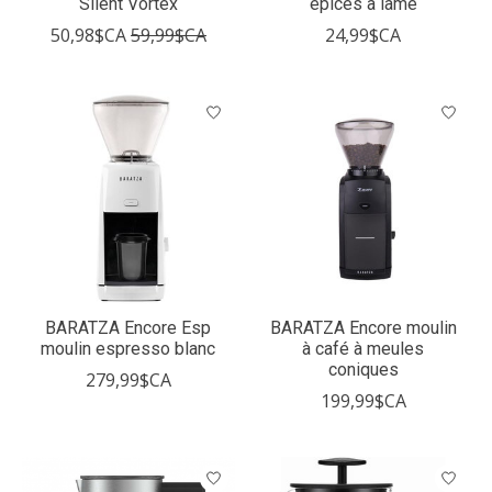
Silent Vortex
épices à lame
50,98$CA
59,99$CA
24,99$CA
BARATZA Encore Esp
BARATZA Encore moulin
moulin espresso blanc
à café à meules
coniques
279,99$CA
199,99$CA