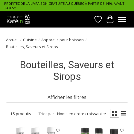
PROFITEZ DE LA LIVRAISON GRATUITE AU QUÉBEC À PARTIR DE 149$ AVANT
TAXES*
Liste de souhait
Panier
Accueil
/
Cuisine
/
Appareils pour boisson
/
Bouteilles, Saveurs et Sirops
Bouteilles, Saveurs et
Sirops
Afficher les filtres
15 produits
Trier par
Noms en ordre croissant