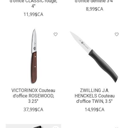
d'office CLASSIC rouge,
d'office dentelé 3¼''
4"
8,99$CA
11,99$CA
VICTORINOX Couteau
ZWILLING J.A.
d'office ROSEWOOD,
HENCKELS Couteau
3.25"
d'office TWIN, 3.5"
37,99$CA
14,99$CA