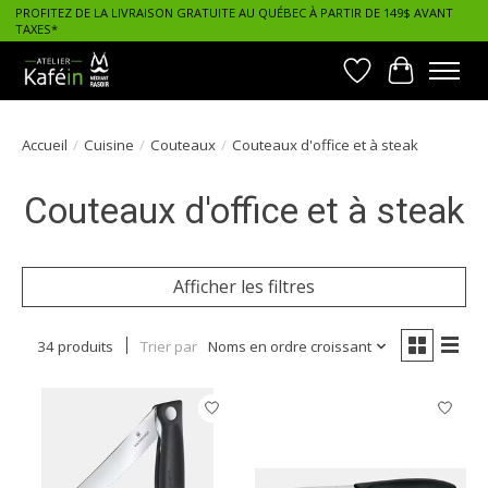
PROFITEZ DE LA LIVRAISON GRATUITE AU QUÉBEC À PARTIR DE 149$ AVANT
TAXES*
Liste de souhait
Panier
Accueil
/
Cuisine
/
Couteaux
/
Couteaux d'office et à steak
Couteaux d'office et à steak
Afficher les filtres
34 produits
Trier par
Noms en ordre croissant