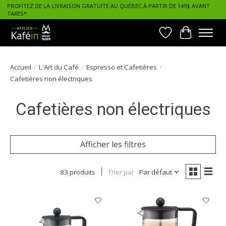
PROFITEZ DE LA LIVRAISON GRATUITE AU QUÉBEC À PARTIR DE 149$ AVANT
TAXES*
Liste de souhait
Panier
Accueil
/
L'Art du Café
/
Espresso et Cafetières
/
Cafetières non électriques
Cafetières non électriques
Afficher les filtres
83 produits
Trier par
Par défaut