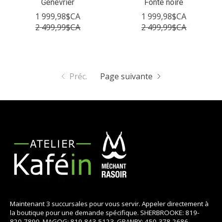
Genévrier
Fonte noire
1 999,98$CA
1 999,98$CA
2 499,99$CA
2 499,99$CA
Préc.
Page suivante
Maintenant 3 succursales pour vous servir. Appeler directement à
la boutique pour une demande spécifique. SHERBROOKE: 819-
820-7890, MAGOG: 819-843-5123, GRANBY: 450-378-2686