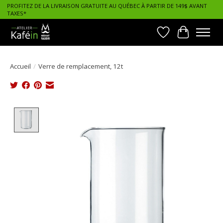
PROFITEZ DE LA LIVRAISON GRATUITE AU QUÉBEC À PARTIR DE 149$ AVANT
TAXES*
Liste de souhait
Panier
Accueil
/
Verre de remplacement, 12t
Product image slideshow Items