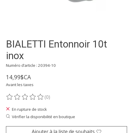
BIALETTI Entonnoir 10t
inox
Numéro d’article : 20394-10
14,99$CA
Avant les taxes
(0)
Ce produit est évalué à
0
sur 5
En rupture de stock
Vérifier la disponibilité en boutique
Ajouter à la liste de souhaits