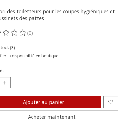
ori des toiletteurs pour les coupes hygiéniques et
ussinets des pattes
(0)
oduit est évalué à
0
sur 5
stock (3)
fier la disponibilité en boutique
é :
Ajouter au panier
Acheter maintenant