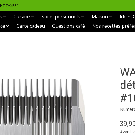
ANT TAXES*
s
Cuisine
Soins personnels
Maison
Idées 
ice
Carte cadeau
Questions café
Nos recettes préfé
WA
dé
#1
Numéro 
39,9
Avant l