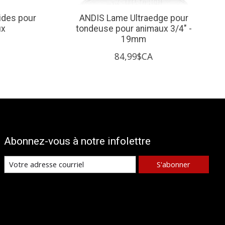
ides pour
ANDIS Lame Ultraedge pour
ux
tondeuse pour animaux 3/4" -
19mm
84,99$CA
Abonnez-vous à notre infolettre
S'abonner