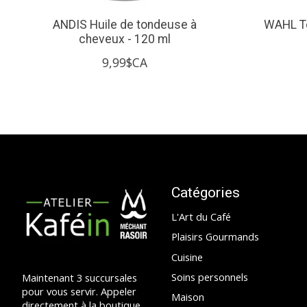
ANDIS Huile de tondeuse à
WAHL To
cheveux - 120 ml
9,99$CA
Catégories
L'Art du Café
Plaisirs Gourmands
Cuisine
Soins personnels
Maintenant 3 succursales
pour vous servir. Appeler
Maison
directement à la boutique