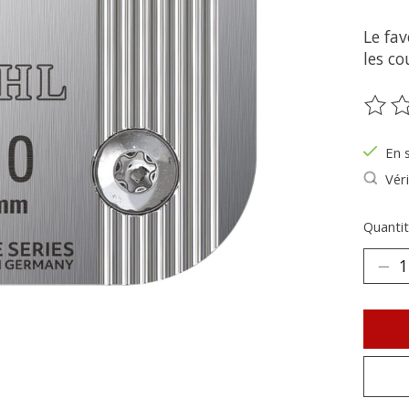
Le fav
les co
Ce pr
En 
Véri
Quantit