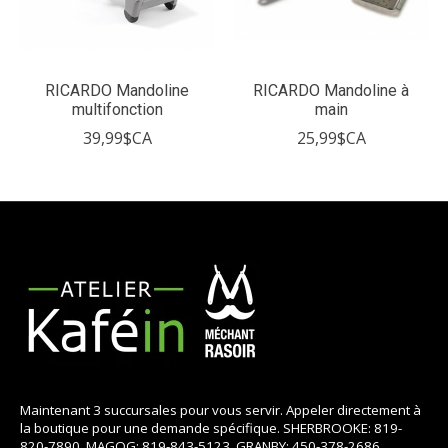
RICARDO Mandoline
RICARDO Mandoline à
multifonction
main
39,99$CA
25,99$CA
Maintenant 3 succursales pour vous servir. Appeler directement à
la boutique pour une demande spécifique. SHERBROOKE: 819-
820-7890, MAGOG: 819-843-5123, GRANBY: 450-378-2686