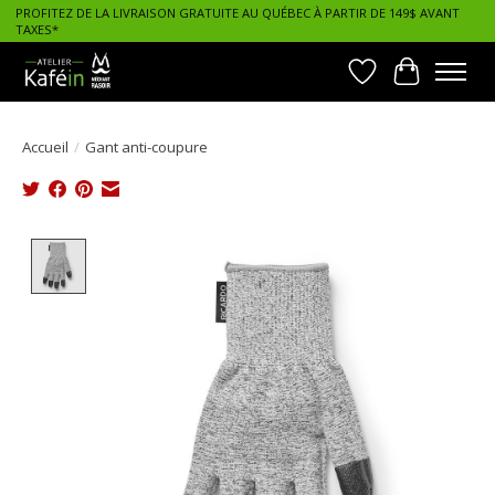
PROFITEZ DE LA LIVRAISON GRATUITE AU QUÉBEC À PARTIR DE 149$ AVANT
TAXES*
Liste de souhait
Panier
Accueil
/
Gant anti-coupure
Product image slideshow Items