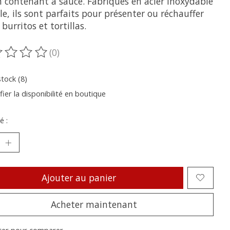
n contenant à sauce. Fabriqués en acier inoxydable
e, ils sont parfaits pour présenter ou réchauffer
 burritos et tortillas.
(0)
oduit est évalué à
0
sur 5
stock (8)
fier la disponibilité en boutique
é :
Ajouter au panier
Acheter maintenant
ter pour comparer