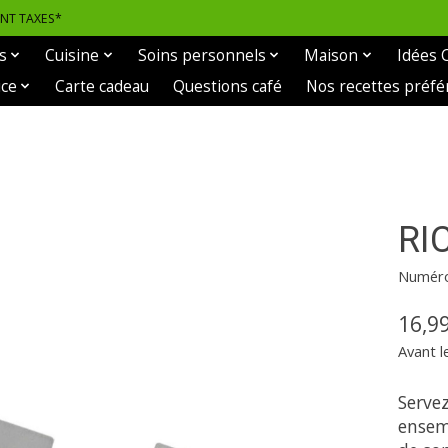
ANT TAXES*
s
Cuisine
Soins personnels
Maison
Idées 
ice
Carte cadeau
Questions café
Nos recettes préfé
RI
Numéro 
16,9
Avant l
Servez
ensem