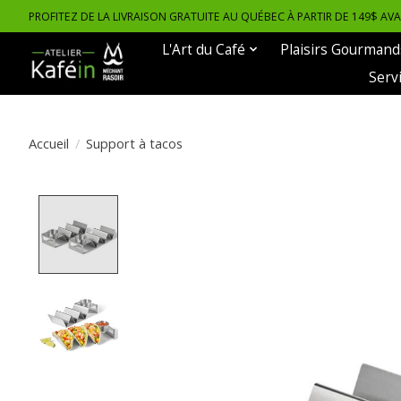
PROFITEZ DE LA LIVRAISON GRATUITE AU QUÉBEC À PARTIR DE 149$ AV
L'Art du Café
Plaisirs Gourmand
Serv
Accueil
/
Support à tacos
Product image slideshow Items