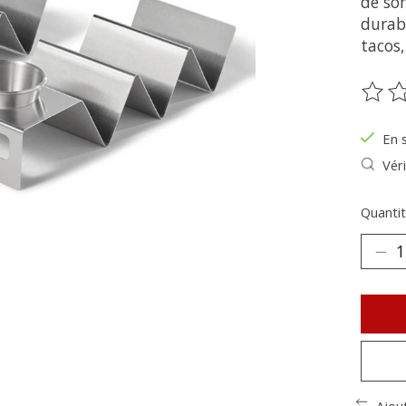
de so
durabl
tacos,
Ce pr
En 
Véri
Quantit
Ajou