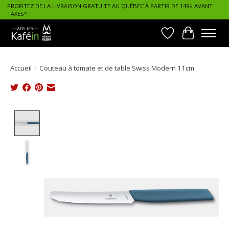
PROFITEZ DE LA LIVRAISON GRATUITE AU QUÉBEC À PARTIR DE 149$ AVANT
TAXES*
Liste de souhait
Panier
Accueil
/
Couteau à tomate et de table Swiss Modern 11cm
Product image slideshow Items