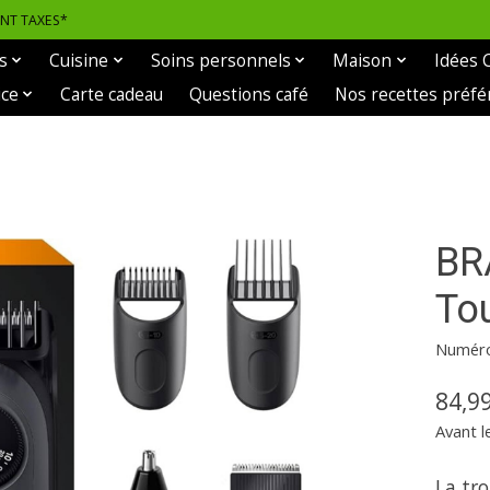
ANT TAXES*
s
Cuisine
Soins personnels
Maison
Idées 
ice
Carte cadeau
Questions café
Nos recettes préfé
BR
To
Numéro 
84,9
Avant l
La tr