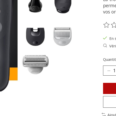
permet
vos or
Ce pr
En 
Véri
Quantit
Ajou