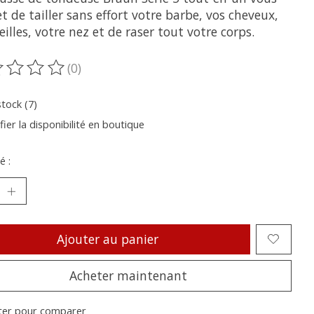
 de tailler sans effort votre barbe, vos cheveux,
eilles, votre nez et de raser tout votre corps.
(0)
oduit est évalué à
0
sur 5
stock (7)
fier la disponibilité en boutique
é :
Ajouter au panier
Acheter maintenant
ter pour comparer