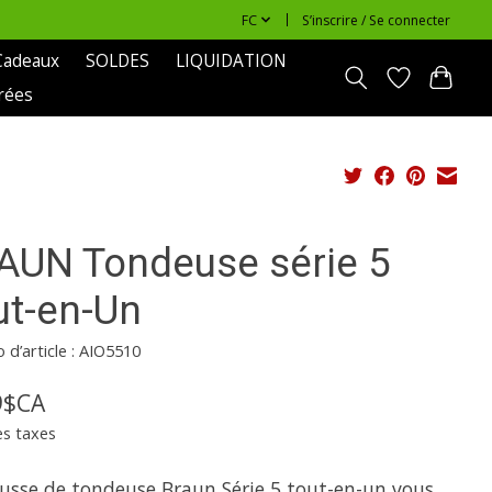
FC
S’inscrire / Se connecter
Cadeaux
SOLDES
LIQUIDATION
rées
AUN Tondeuse série 5
ut-en-Un
d’article : AIO5510
9$CA
es taxes
ousse de tondeuse Braun Série 5 tout-en-un vous