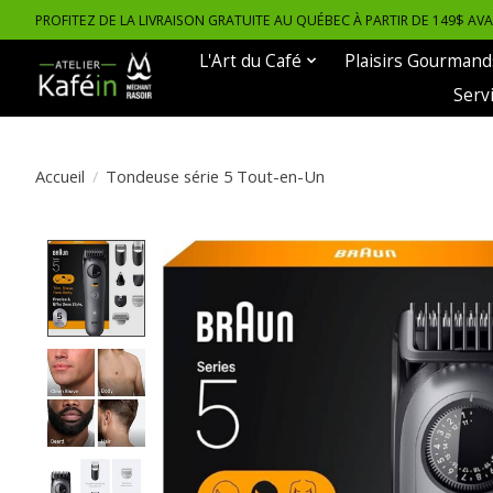
PROFITEZ DE LA LIVRAISON GRATUITE AU QUÉBEC À PARTIR DE 149$ AV
L'Art du Café
Plaisirs Gourmand
Serv
Accueil
/
Tondeuse série 5 Tout-en-Un
Product image slideshow Items