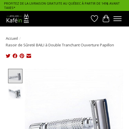
PROFITEZ DE LA LIVRAISON GRATUITE AU QUÉBEC À PARTIR DE 149$ AVANT
TAXES*
Liste de souhait
Panier
Accueil
/
Rasoir de Sûreté BAILI à Double Tranchant Ouverture Papillon
Product image slideshow Items