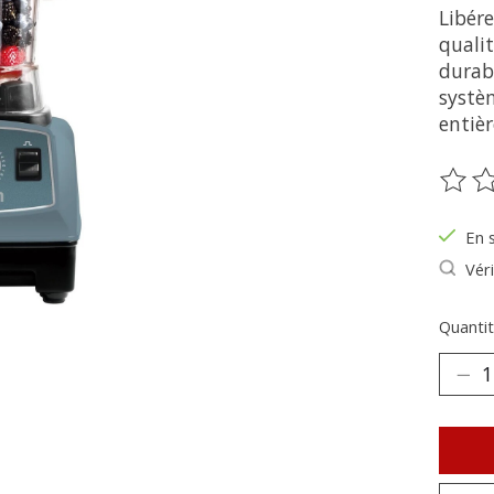
Libére
qualit
durabi
systè
entiè
Ce pr
En 
Véri
Quantit