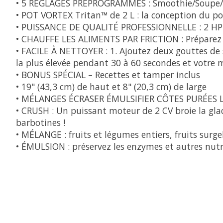
• 5 RÉGLAGES PRÉPROGRAMMÉS : Smoothie/Soupe/Mél
• POT VORTEX Tritan™ de 2 L : la conception du p
• PUISSANCE DE QUALITÉ PROFESSIONNELLE : 2 HP 
• CHAUFFE LES ALIMENTS PAR FRICTION : Préparez 
• FACILE À NETTOYER : 1. Ajoutez deux gouttes de sa
la plus élevée pendant 30 à 60 secondes et votre m
• BONUS SPÉCIAL – Recettes et tamper inclus
• 19" (43,3 cm) de haut et 8" (20,3 cm) de large
• MÉLANGES ÉCRASER ÉMULSIFIER CÔTES PURÉES L
• CRUSH : Un puissant moteur de 2 CV broie la glac
barbotines !
• MÉLANGE : fruits et légumes entiers, fruits surge
• ÉMULSION : préservez les enzymes et autres nut