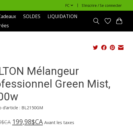
FC
S’inscrire / Se connecter
Cadeaux
SOLDES
LIQUIDATION
rées
LTON Mélangeur
ofessionnel Green Mist,
00w
 d’article : BL2150GM
199,98$CA
9$CA
Avant les taxes