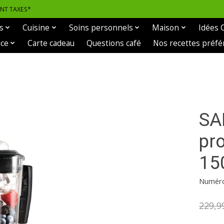
ANT TAXES*
s
Cuisine
Soins personnels
Maison
Idées 
ice
Carte cadeau
Questions café
Nos recettes préfé
SA
pr
15
Numéro
229,9