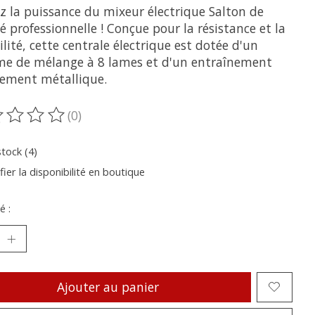
z la puissance du mixeur électrique Salton de
é professionnelle ! Conçue pour la résistance et la
lité, cette centrale électrique est dotée d'un
me de mélange à 8 lames et d'un entraînement
rement métallique.
(0)
oduit est évalué à
0
sur 5
stock (4)
fier la disponibilité en boutique
é :
Ajouter au panier