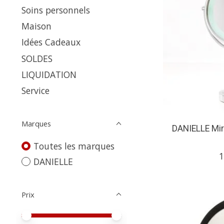
Soins personnels
Maison
Idées Cadeaux
SOLDES
LIQUIDATION
Service
Marques
DANIELLE Mir
Toutes les marques
1
DANIELLE
Prix
Prix minimum
Price maximum value