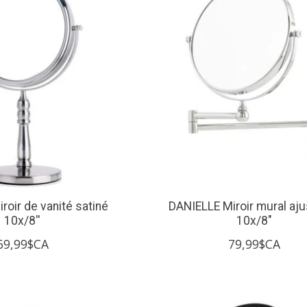
roir de vanité satiné
DANIELLE Miroir mural aju
10x/8''
10x/8"
69,99$CA
79,99$CA