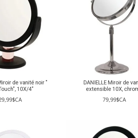
roir de vanité noir "
DANIELLE Miroir de van
Touch", 10X/4"
extensible 10X, chro
29,99$CA
79,99$CA