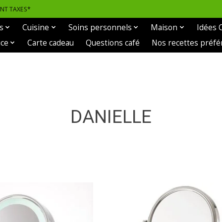
ANT TAXES*
s
Cuisine
Soins personnels
Maison
Idées 
ice
Carte cadeau
Questions café
Nos recettes préfé
DANIELLE