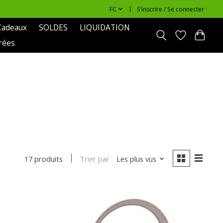
FC
S’inscrire / Se connecter
Cadeaux
SOLDES
LIQUIDATION
rées
Trier par
Les plus vus
17 produits