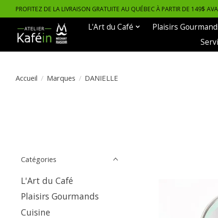
PROFITEZ DE LA LIVRAISON GRATUITE AU QUÉBEC À PARTIR DE 149$ AV
L'Art du Café
Plaisirs Gourmand
Serv
Accueil
/
Marques
/
DANIELLE
Catégories
L'Art du Café
Plaisirs Gourmands
Cuisine