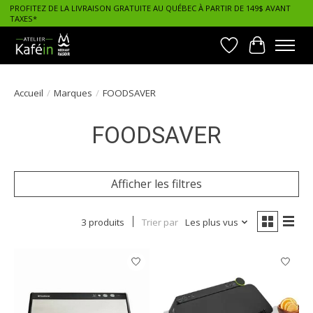
PROFITEZ DE LA LIVRAISON GRATUITE AU QUÉBEC À PARTIR DE 149$ AVANT
TAXES*
Liste de souhait
Panier
Accueil
/
Marques
/
FOODSAVER
FOODSAVER
Afficher les filtres
3 produits
Trier par
Les plus vus