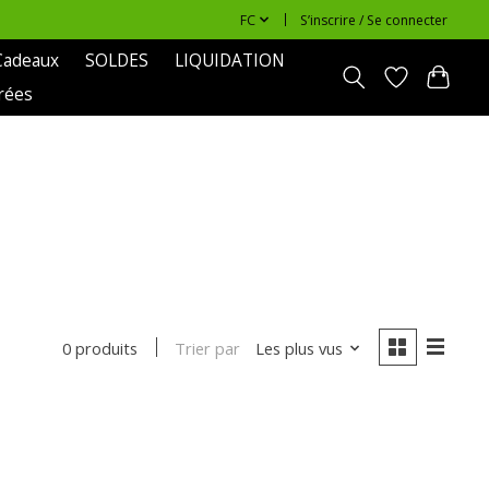
FC
S’inscrire / Se connecter
Cadeaux
SOLDES
LIQUIDATION
rées
Trier par
Les plus vus
0 produits