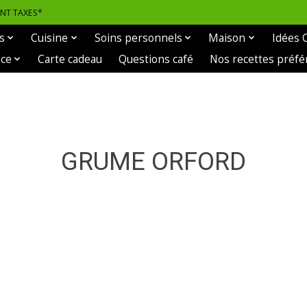
ANT TAXES*
s
Cuisine
Soins personnels
Maison
Idées 
ice
Carte cadeau
Questions café
Nos recettes préfé
GRUME ORFORD