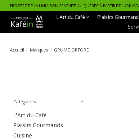
PROFITEZ DE LA LIVRAISON GRATUITE AU QUÉBEC À PARTIR DE 149$ AV
L'Art du Café
Plaisirs Gourmand
Serv
Accueil
/
Marques
/
GRUME ORFORD
Catégories
L'Art du Café
Plaisirs Gourmands
Cuisine