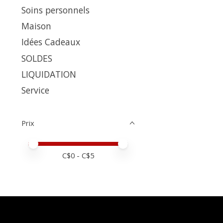
Soins personnels
Maison
Idées Cadeaux
SOLDES
LIQUIDATION
Service
Prix
Prix minimum
Price maximum value
C$
0
- C$
5