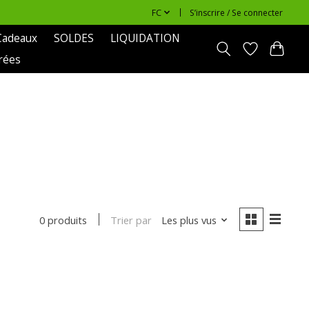
FC
S’inscrire / Se connecter
Cadeaux
SOLDES
LIQUIDATION
rées
Trier par
Les plus vus
0 produits