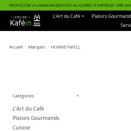
PROFITEZ DE LA LIVRAISON GRATUITE AU QUÉBEC À PARTIR DE 149$ AV
L'Art du Café
Plaisirs Gourmand
Serv
Accueil
/
Marques
/
HONNEYWELL
Catégories
L'Art du Café
Plaisirs Gourmands
Cuisine