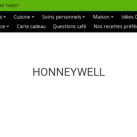
ANT TAXES*
s
Cuisine
Soins personnels
Maison
Idées 
ice
Carte cadeau
Questions café
Nos recettes préfé
HONNEYWELL