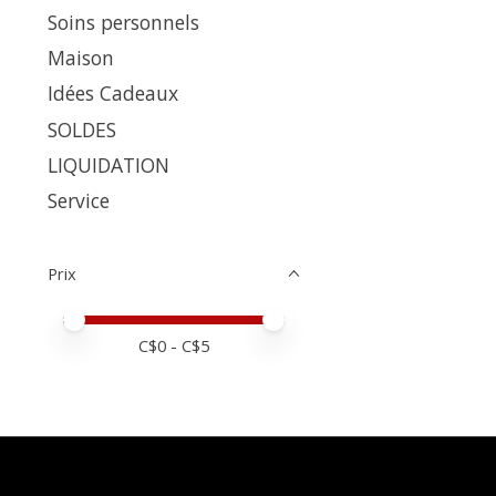
Soins personnels
Maison
Idées Cadeaux
SOLDES
LIQUIDATION
Service
Prix
Prix minimum
Price maximum value
C$
0
- C$
5