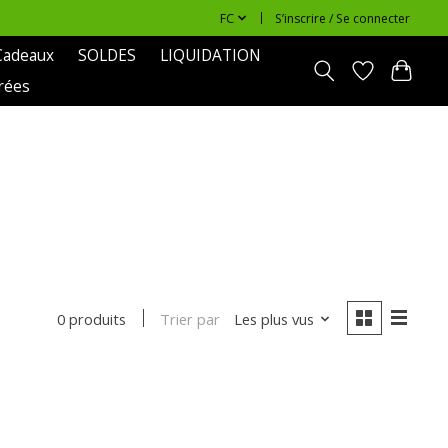
FC
S’inscrire / Se connecter
Cadeaux
SOLDES
LIQUIDATION
rées
Trier par
Les plus vus
0 produits