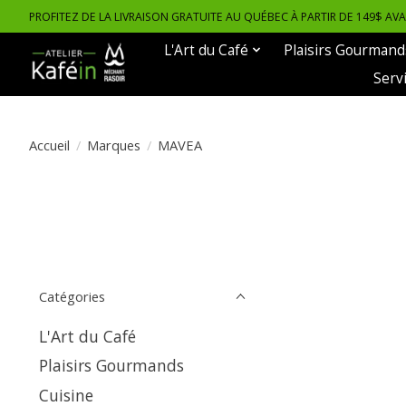
PROFITEZ DE LA LIVRAISON GRATUITE AU QUÉBEC À PARTIR DE 149$ AV
L'Art du Café
Plaisirs Gourmand
Serv
Accueil
/
Marques
/
MAVEA
Catégories
L'Art du Café
Plaisirs Gourmands
Cuisine