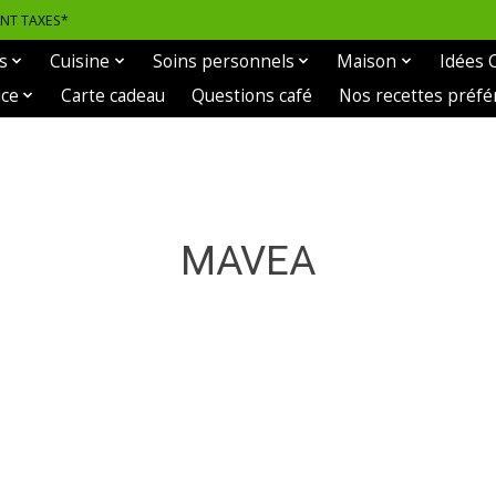
ANT TAXES*
s
Cuisine
Soins personnels
Maison
Idées 
ice
Carte cadeau
Questions café
Nos recettes préfé
MAVEA