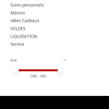
Soins personnels
Maison
Idées Cadeaux
SOLDES
LIQUIDATION
Service
Prix
Prix minimum
Price maximum value
C$
0
- C$
5