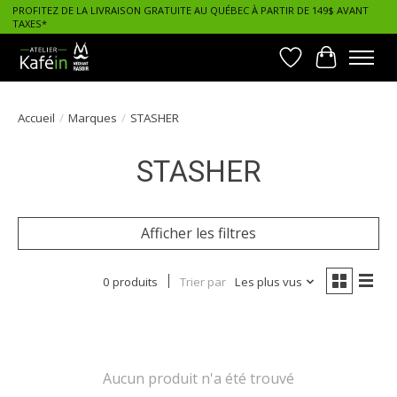
PROFITEZ DE LA LIVRAISON GRATUITE AU QUÉBEC À PARTIR DE 149$ AVANT
TAXES*
Liste de souhait
Panier
Accueil
/
Marques
/
STASHER
STASHER
Afficher les filtres
0 produits
Trier par
Les plus vus
Aucun produit n'a été trouvé