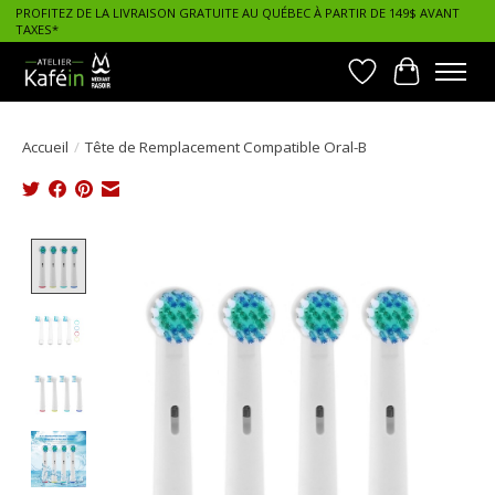
PROFITEZ DE LA LIVRAISON GRATUITE AU QUÉBEC À PARTIR DE 149$ AVANT
TAXES*
Liste de souhait
Panier
Accueil
/
Tête de Remplacement Compatible Oral-B
Product image slideshow Items