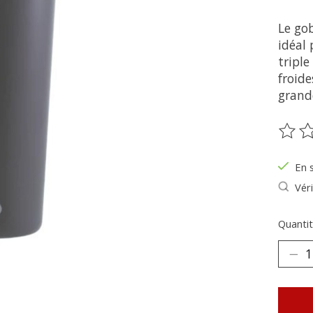
Le go
idéal 
triple
froide
grand
Ce pr
En 
Véri
Quantit