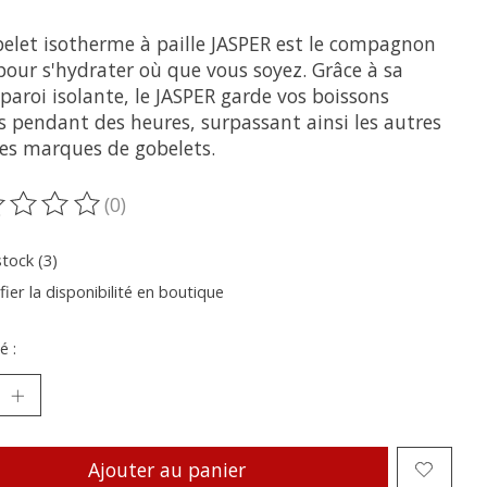
belet isotherme à paille JASPER est le compagnon
pour s'hydrater où que vous soyez. Grâce à sa
 paroi isolante, le JASPER garde vos boissons
s pendant des heures, surpassant ainsi les autres
es marques de gobelets.
(0)
oduit est évalué à
0
sur 5
stock (3)
fier la disponibilité en boutique
é :
Ajouter au panier