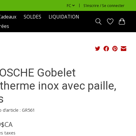
FC
S’inscrire / Se connecter
Cadeaux
SOLDES
LIQUIDATION
rées
OSCHE Gobelet
therme inox avec paille,
s
d’article : GR561
9$CA
es taxes