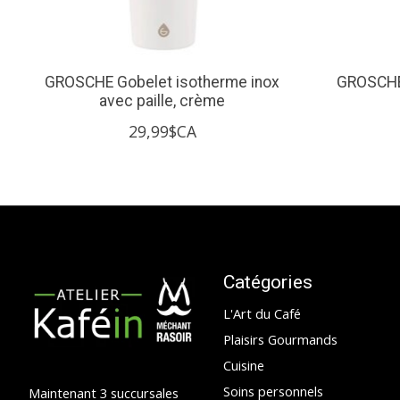
GROSCHE Gobelet isotherme inox
GROSCHE 
avec paille, crème
29,99$CA
Catégories
L'Art du Café
Plaisirs Gourmands
Cuisine
Soins personnels
Maintenant 3 succursales