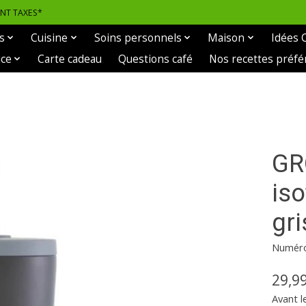
ANT TAXES*
s
Cuisine
Soins personnels
Maison
Idées 
ice
Carte cadeau
Questions café
Nos recettes préfé
GR
iso
gri
Numéro 
29,9
Avant l