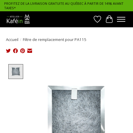
PROFITEZ DE LA LIVRAISON GRATUITE AU QUÉBEC À PARTIR DE 149$ AVANT
TAXES*
Liste de souhait
Panier
Accueil
/
Filtre de remplacement pour PA115
Product image slideshow Items