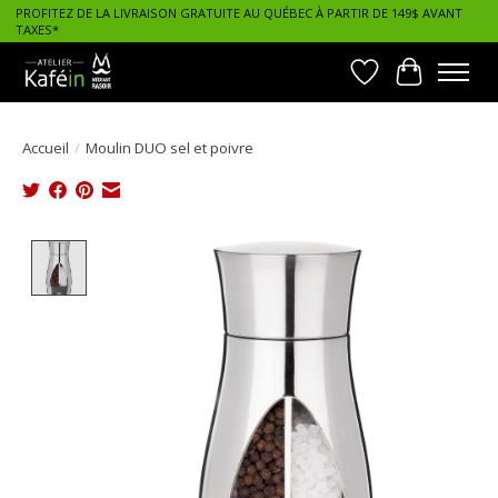
PROFITEZ DE LA LIVRAISON GRATUITE AU QUÉBEC À PARTIR DE 149$ AVANT
TAXES*
Liste de souhait
Panier
Accueil
/
Moulin DUO sel et poivre
Product image slideshow Items