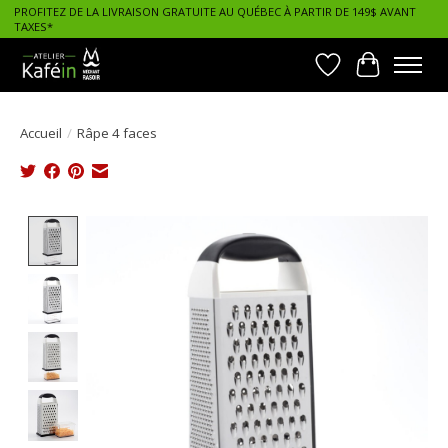
PROFITEZ DE LA LIVRAISON GRATUITE AU QUÉBEC À PARTIR DE 149$ AVANT
TAXES*
Liste de souhait
Panier
Accueil
/
Râpe 4 faces
Product image slideshow Items