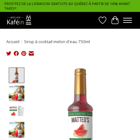
PROFITEZ DE LA LIVRAISON GRATUITE AU QUÉBEC À PARTIR DE 149$ AVANT
TAXES*
Liste de souhait
Panier
Accueil
/
Sirop à cocktail melon d'eau 750ml
Product image slideshow Items