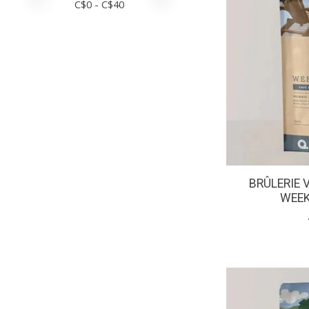
C$
0
- C$
40
BRÛLERIE 
WEEK