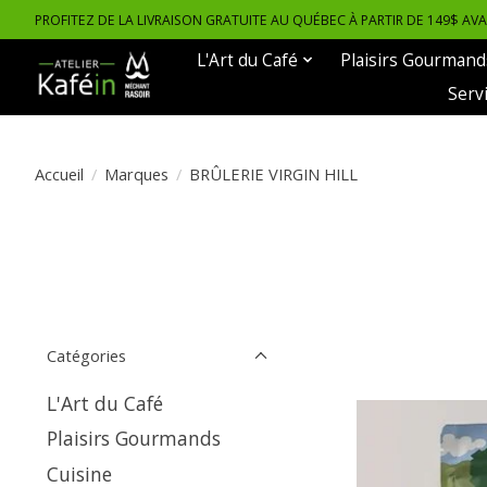
PROFITEZ DE LA LIVRAISON GRATUITE AU QUÉBEC À PARTIR DE 149$ AV
L'Art du Café
Plaisirs Gourmand
Serv
Accueil
/
Marques
/
BRÛLERIE VIRGIN HILL
Catégories
L'Art du Café
Plaisirs Gourmands
Cuisine