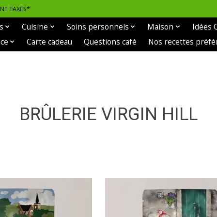
ANT TAXES*
s
Cuisine
Soins personnels
Maison
Idées 
ice
Carte cadeau
Questions café
Nos recettes préfé
BRÛLERIE VIRGIN HILL