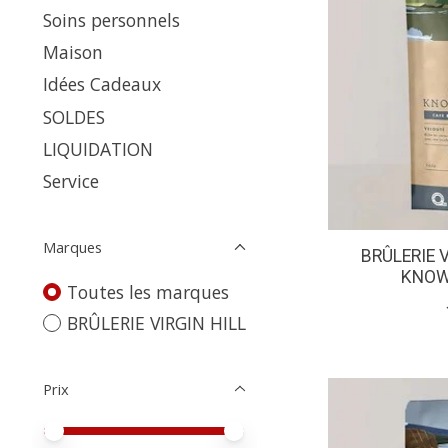
Soins personnels
Maison
Idées Cadeaux
SOLDES
LIQUIDATION
Service
Marques
BRÛLERIE 
KNOW
Toutes les marques
BRÛLERIE VIRGIN HILL
Prix
Prix minimum
Price maximum value